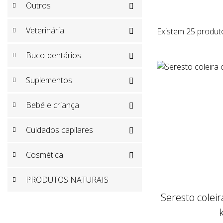
Outros

Veterinária
Existem 25 produt

Buco-dentários

Suplementos

Bebé e criança

Cuidados capilares

Cosmética

PRODUTOS NATURAIS
Seresto colei