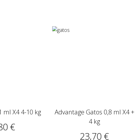
1 ml X4 4-10 kg
Advantage Gatos 0,8 ml X4 +
4 kg
80 €
23,70 €