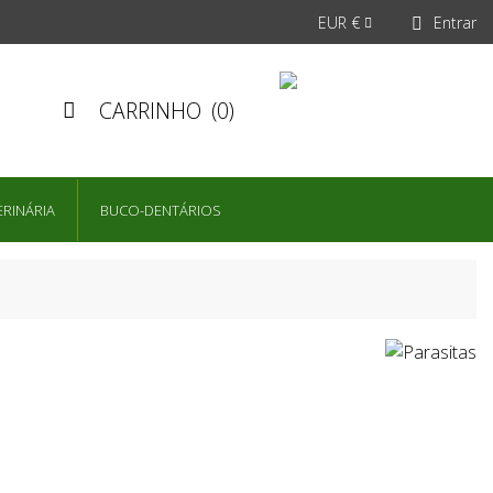
EUR €
Entrar


CARRINHO
(0)

ERINÁRIA
BUCO-DENTÁRIOS