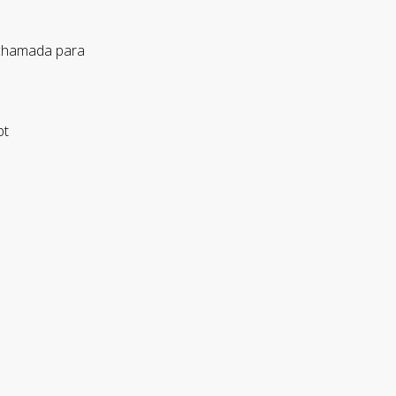
 chamada para
pt