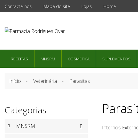
Contacte-nos
Mapa do site
Lojas
Home
RECEITAS
MNSRM
COSMÉTICA
SUPLEMENTOS
Início
Veterinária
Parasitas
Parasi
Categorias
MNSRM

Internos Extern