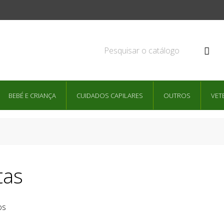

BEBÉ E CRIANÇA
CUIDADOS CAPILARES
OUTROS
VET
tas
os