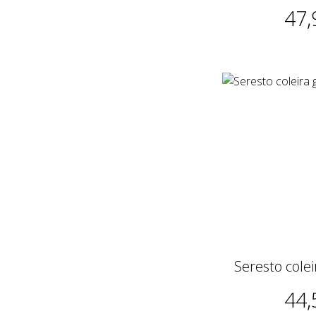
47,
Seresto cole
44,