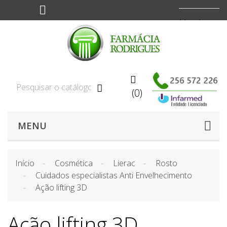
Moeda:
EUR



(0)
MENU
Início
Cosmética
Lierac
Rosto
Cuidados especialistas Anti Envelhecimento
Ação lifting 3D
Ação lifting 3D