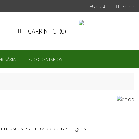
EUR €
Entrar


CARRINHO
(0)

ERINÁRIA
BUCO-DENTÁRIOS
, náuseas e vómitos de outras origens.