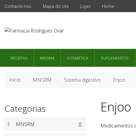
Contacte-nos
Mapa do site
Lojas
Home
RECEITAS
MNSRM
COSMÉTICA
SUPLEMENTOS
Início
MNSRM
Sistema digestivo
Enjoo
Enjoo
Categorias
MNSRM

Medicamentos ou