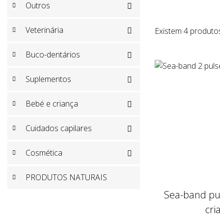
Outros

Veterinária
Existem 4 produto

Buco-dentários

Suplementos

Bebé e criança

Cuidados capilares

Cosmética

PRODUTOS NATURAIS
Sea-band pul
cri