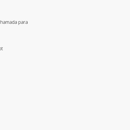
 chamada para
pt