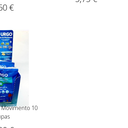
60 €
o Movimento 10
upas