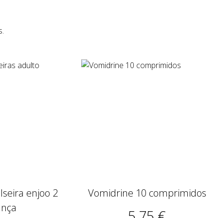
s.
seira enjoo 2
Vomidrine 10 comprimidos
ança
5,75 €