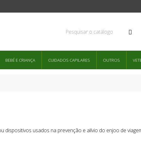

BEBÉ E CRIANÇA
CUIDADOS CAPILARES
OUTROS
VET
 dispositivos usados na prevenção e alívio do enjoo de viagem