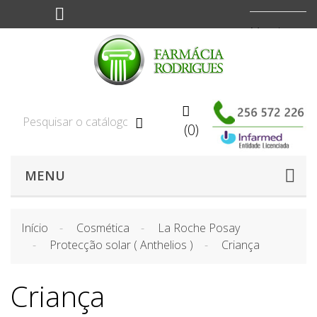
Moeda:
EUR



(0)
MENU
Início
Cosmética
La Roche Posay
Protecção solar ( Anthelios )
Criança
Criança