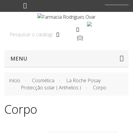
Moeda:
EUR


(0)

MENU
Início
Cosmética
La Roche Posay
Protecção solar ( Anthelios )
Corpo
Corpo