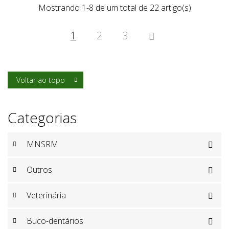
Mostrando 1-8 de um total de 22 artigo(s)
1
2
3

Voltar ao topo

Categorias
MNSRM

Outros

Veterinária

Buco-dentários
