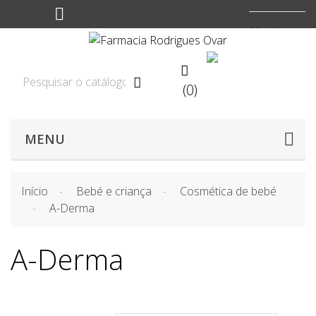
Moeda:
EUR


(0)

MENU
Início
Bebé e criança
Cosmética de bebé
A-Derma
A-Derma