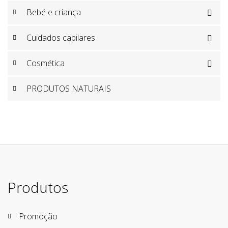
Bebé e criança

Cuidados capilares

Cosmética

PRODUTOS NATURAIS
Produtos
Promoção