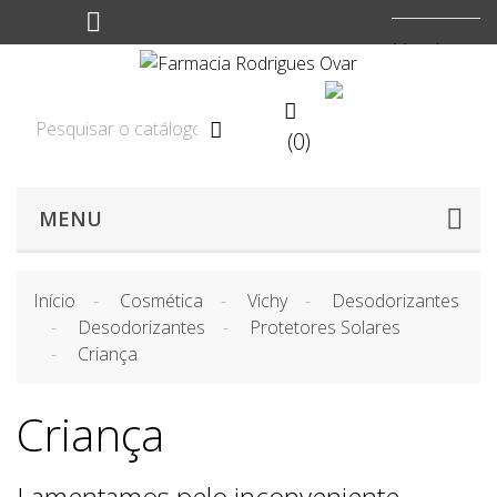
Moeda:
EUR


(0)

MENU
Início
Cosmética
Vichy
Desodorizantes
Desodorizantes
Protetores Solares
Criança
Criança
Lamentamos pelo inconveniente.