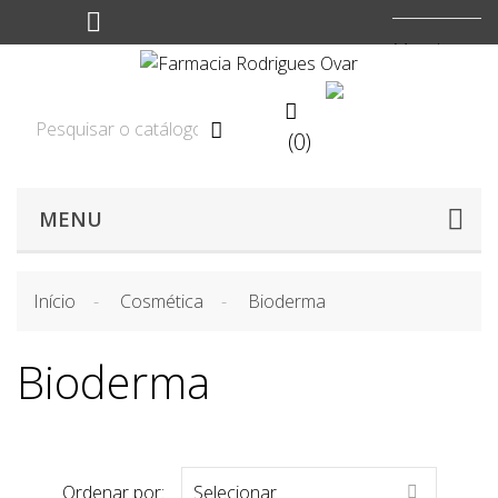
Moeda:
EUR


(0)

MENU
Início
Cosmética
Bioderma
Bioderma
Ordenar por:
Selecionar
