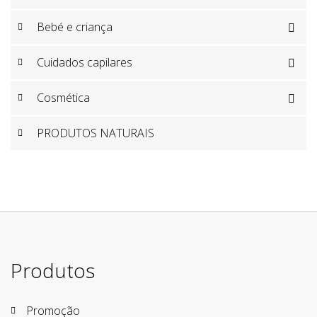
Bebé e criança

Cuidados capilares

Cosmética

PRODUTOS NATURAIS
Produtos
Promoção