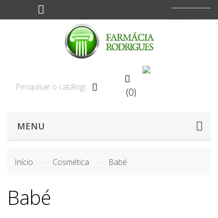
Moeda:
EUR



(0)
MENU
Início
Cosmética
Babé
Babé