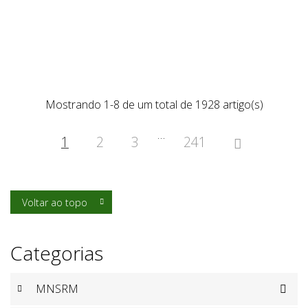
Mostrando 1-8 de um total de 1928 artigo(s)
…
1
2
3
241

Voltar ao topo

Categorias
MNSRM
