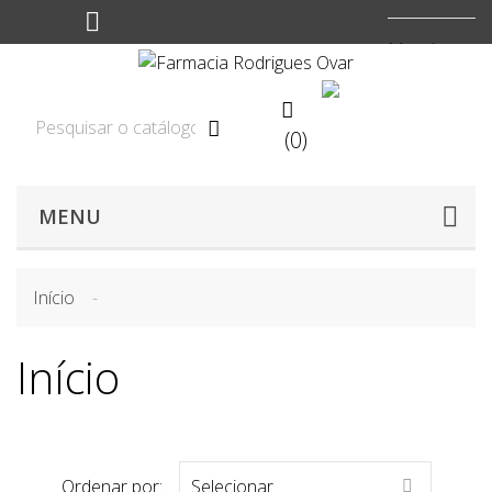
Moeda:
EUR


(0)

MENU
Início
Início
Ordenar por:
Selecionar
