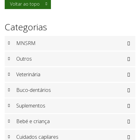
Voltar ao topo

Categorias
MNSRM

Outros

Veterinária

Buco-dentários

Suplementos

Bebé e criança

Cuidados capilares
