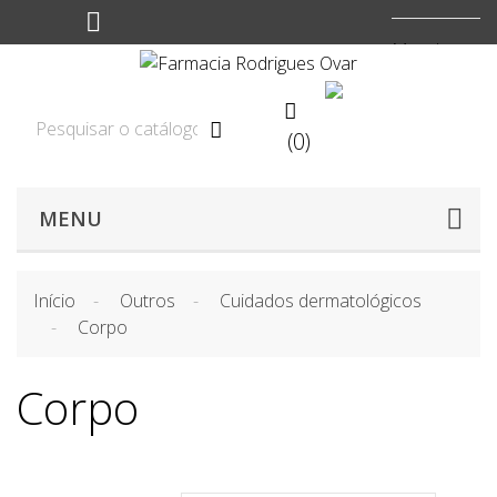
Moeda:
EUR


(0)

MENU
Início
Outros
Cuidados dermatológicos
Corpo
Corpo