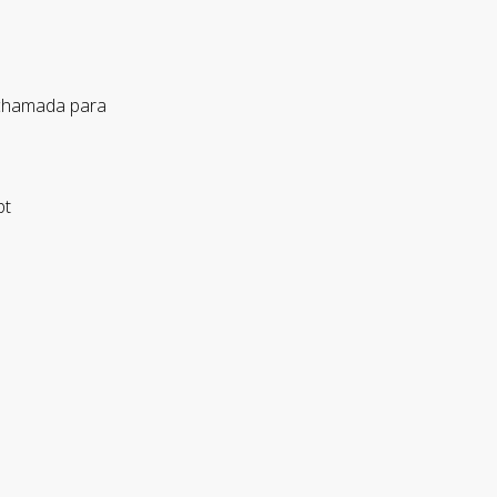
 chamada para
pt