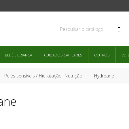

BEBÉ E CRIANÇA
CUIDADOS CAPILARES
OUTROS
VET
Peles sensíveis / Hidratação- Nutrição
Hydreane
ane