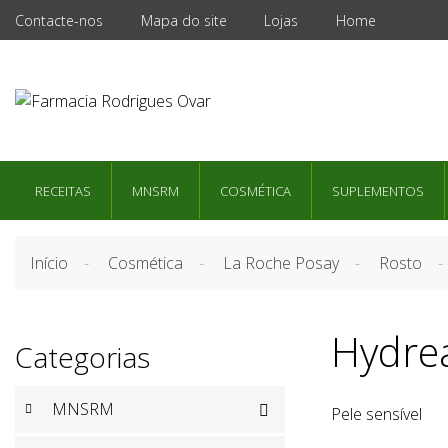
Contacte-nos
Mapa do site
Lojas
Home
RECEITAS
MNSRM
COSMÉTICA
SUPLEMENTOS
Início
Cosmética
La Roche Posay
Rosto
Hydre
Categorias
MNSRM

Pele sensível