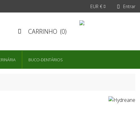
EUR €
Entrar


CARRINHO
(0)

ERINÁRIA
BUCO-DENTÁRIOS