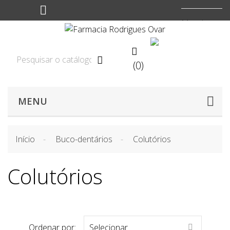
Moeda:
EUR


(0)

MENU
Início
Buco-dentários
Colutórios
Colutórios
Ordenar por:
Selecionar
