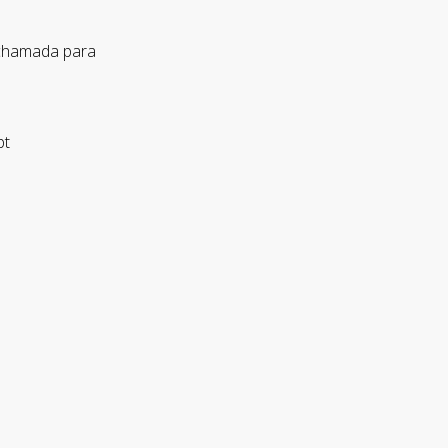
 chamada para
pt