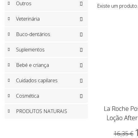
Outros

Existe um produto.
Veterinária

Buco-dentários

Suplementos

Bebé e criança

Cuidados capilares

Cosmética

La Roche Po
PRODUTOS NATURAIS
Loção Afte
16,35 €