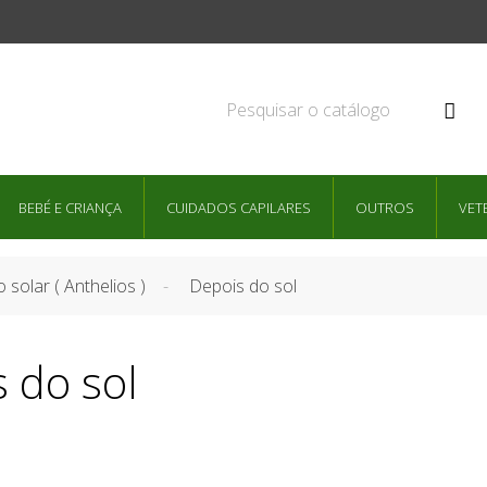

BEBÉ E CRIANÇA
CUIDADOS CAPILARES
OUTROS
VET
 solar ( Anthelios )
Depois do sol
 do sol