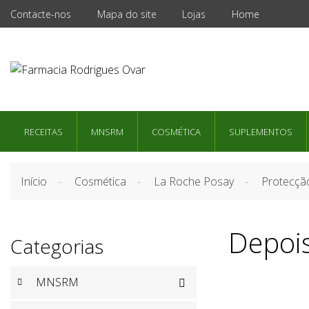
Contacte-nos
Mapa do site
Lojas
Home
RECEITAS
MNSRM
COSMÉTICA
SUPLEMENTOS
Início
Cosmética
La Roche Posay
Protecção
Depois
Categorias
MNSRM
