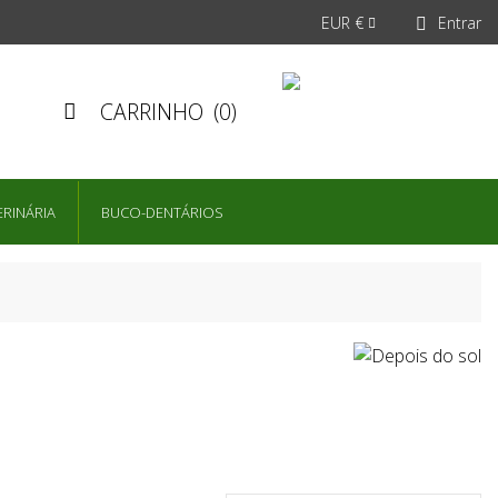
EUR €
Entrar


CARRINHO
(0)

ERINÁRIA
BUCO-DENTÁRIOS