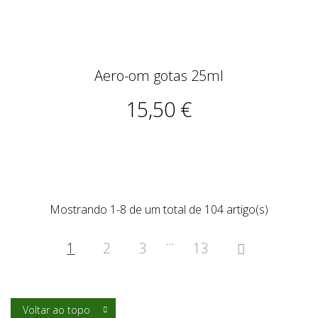
Aero-om gotas 25ml
15,50 €
Mostrando 1-8 de um total de 104 artigo(s)
…
1
2
3
13

Voltar ao topo
