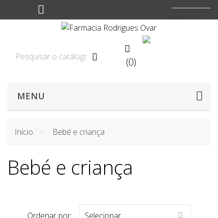
Moeda:
EUR


(0)

MENU
Início
Bebé e criança
Bebé e criança
Ordenar por:
Selecionar
