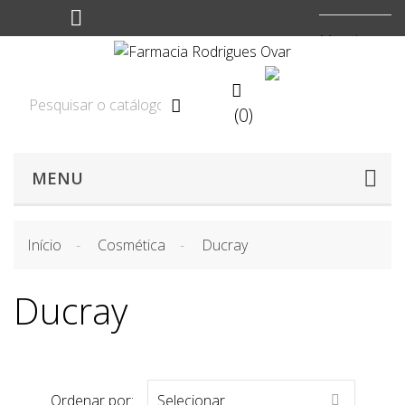
Moeda:
EUR


(0)

MENU
Início
Cosmética
Ducray
Ducray
Ordenar por:
Selecionar
