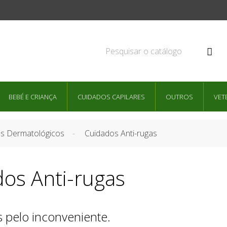

BEBÉ E CRIANÇA
CUIDADOS CAPILARES
OUTROS
VET
s Dermatológicos
Cuidados Anti-rugas
os Anti-rugas
pelo inconveniente.