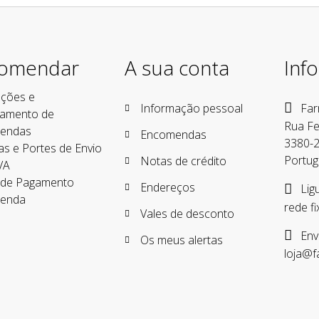
omendar
A sua conta
Inf
ções e
Informação pessoal
Far
lamento de
Rua Fe
endas
Encomendas
3380-2
as e Portes de Envio
Portug
Notas de crédito
VA
 de Pagamento
Endereços
Lig
enda
rede fi
Vales de desconto
Envi
Os meus alertas
loja@f