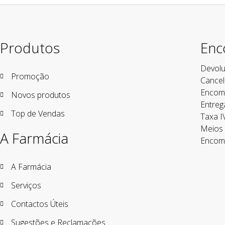
Produtos
Enc
Devolu
Promoção
Cance
Encom
Novos produtos
Entreg
Top de Vendas
Taxa I
Meios
A Farmácia
Encom
A Farmácia
Serviços
Contactos Úteis
Sugestões e Reclamações