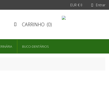
EUR €
Entrar


CARRINHO
(0)

ERINÁRIA
BUCO-DENTÁRIOS