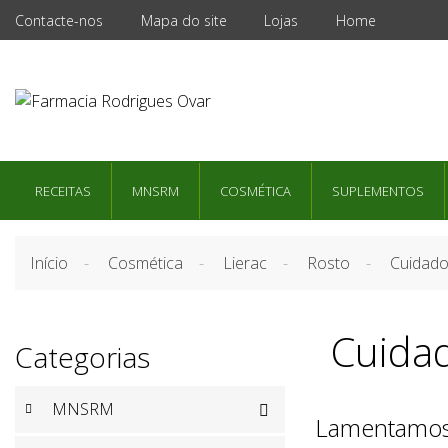
Contacte-nos
Mapa do site
Lojas
Home
RECEITAS
MNSRM
COSMÉTICA
SUPLEMENTOS
Início
Cosmética
Lierac
Rosto
Cuidado
Cuidad
Categorias
MNSRM

Lamentamos 