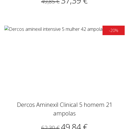
Dercos Aminexil Clinical 5 homem 21
ampolas
49,84 €
62,30 €
-25%