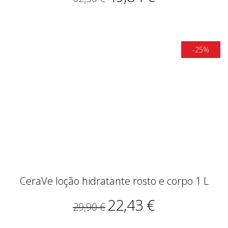
CeraVe loção hidratante rosto e corpo 1 L
22,43 €
29,90 €
Todos os produtos

Medicamentos não sujeitos a receita médica veterinária -
Farmácia autorizada