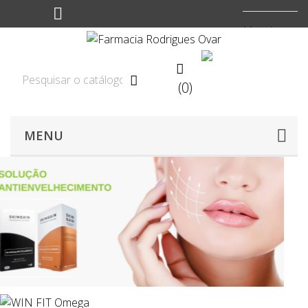
Moeda:
EUR


(0)

MENU