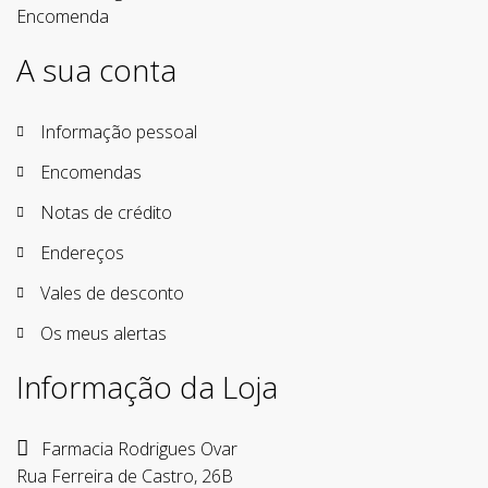
Notas de crédito
Endereços
Vales de desconto
Os meus alertas
Informação da Loja
Farmacia Rodrigues Ovar
Rua Ferreira de Castro, 26B
3380-218 Ovar
Portugal
Ligue-nos:
256 572 226 ( chamada para rede fixa
nacional )
Envie-nos um e-mail:
loja@farmaciarodriguesovar.pt