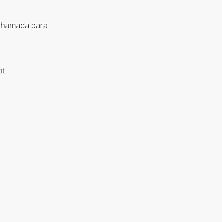
 chamada para
pt