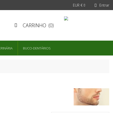
EUR €
Entrar


CARRINHO
(0)

ERINÁRIA
BUCO-DENTÁRIOS