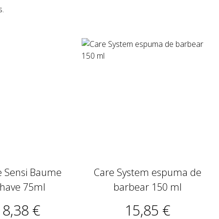
s.
 Sensi Baume
Care System espuma de
shave 75ml
barbear 150 ml
18,38 €
15,85 €