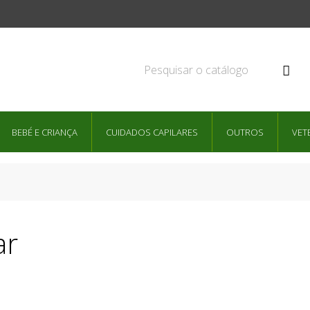

BEBÉ E CRIANÇA
CUIDADOS CAPILARES
OUTROS
VET
ar