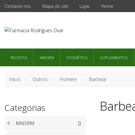
Contacte-nos
Mapa do site
Lojas
Home
RECEITAS
MNSRM
COSMÉTICA
SUPLEMENTOS
Início
Outros
Homem
Barbear
Barbe
Categorias
MNSRM
