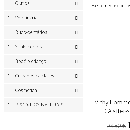
Outros

Existem 3 produto
Veterinária

Buco-dentários

Suplementos

Bebé e criança

Cuidados capilares

Cosmética

Vichy Homme
PRODUTOS NATURAIS
CA after-
24,50 €