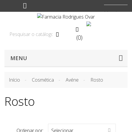
Moeda:
EUR


(0)

MENU
Início
Cosmética
Avéne
Rosto
Rosto
Ordenar por:
Selecionar
