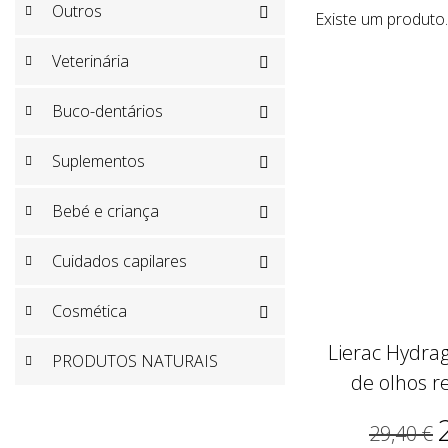
Outros

Existe um produto.
Veterinária

Buco-dentários

Suplementos

Bebé e criança

Cuidados capilares

Cosmética

Lierac Hydra
PRODUTOS NATURAIS
de olhos re
29,40 €