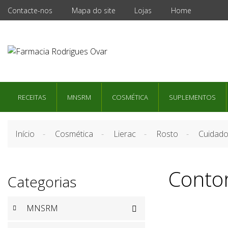
Contacte-nos
Mapa do site
Lojas
Home
RECEITAS
MNSRM
COSMÉTICA
SUPLEMENTOS
Início
Cosmética
Lierac
Rosto
Cuidado
Conto
Categorias
MNSRM
