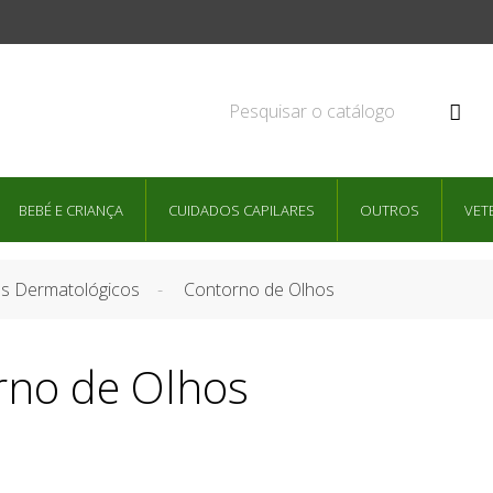

BEBÉ E CRIANÇA
CUIDADOS CAPILARES
OUTROS
VET
s Dermatológicos
Contorno de Olhos
rno de Olhos