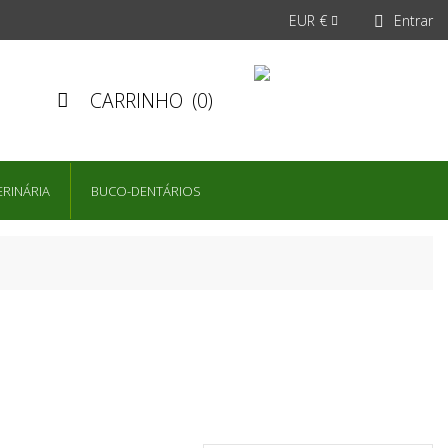
EUR €
Entrar


CARRINHO
(0)

ERINÁRIA
BUCO-DENTÁRIOS