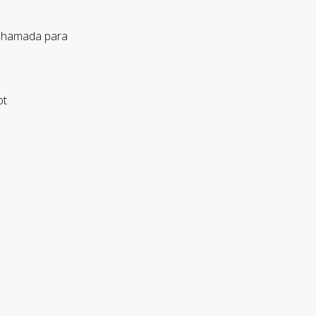
 chamada para
pt