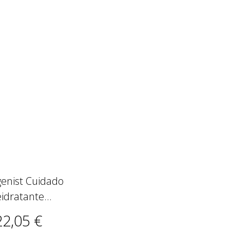
genist Cuidado
idratante...
22,05 €