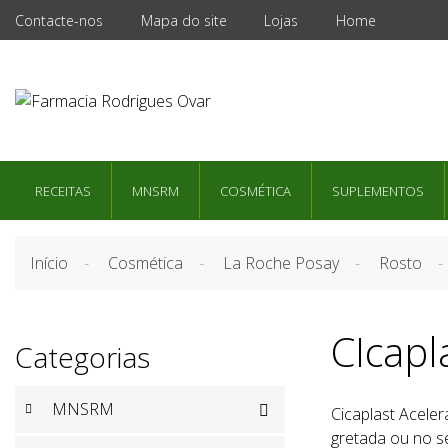
Contacte-nos
Mapa do site
Lojas
Home
RECEITAS
MNSRM
COSMÉTICA
SUPLEMENTOS
Início
Cosmética
La Roche Posay
Rosto
CIcapl
Categorias
MNSRM

Cicaplast Aceler
gretada ou no s