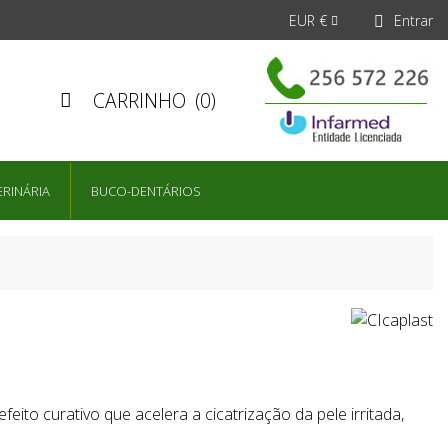
EUR €
Entrar


CARRINHO
(0)

ERINÁRIA
BUCO-DENTÁRIOS
ito curativo que acelera a cicatrização da pele irritada,