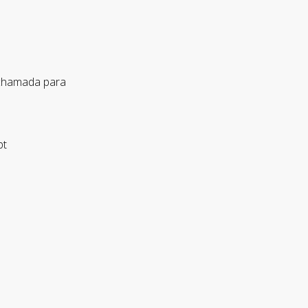
 chamada para
pt