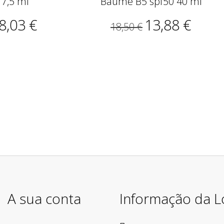
 7,5 ml
Baume B5 spf50 40 ml
8,03 €
13,88 €
18,50 €
A sua conta
Informação da L