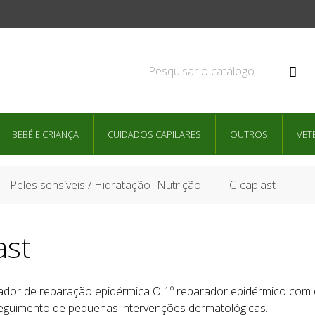

BEBÉ E CRIANÇA
CUIDADOS CAPILARES
OUTROS
VET
Peles sensíveis / Hidratação- Nutrição
CIcaplast
ast
ador de reparação epidérmica O 1º reparador epidérmico com efe
eguimento de pequenas intervenções dermatológicas.