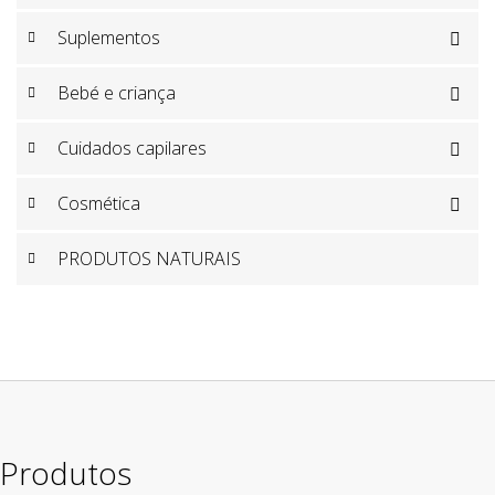
Suplementos

Bebé e criança

Cuidados capilares

Cosmética

PRODUTOS NATURAIS
Produtos