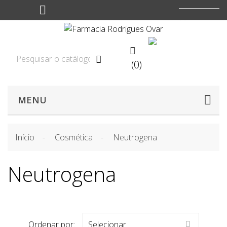
Moeda:
EUR


(0)

MENU
Início
Cosmética
Neutrogena
Neutrogena
Ordenar por:
Selecionar
